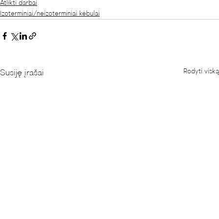
Atlikti darbai
Izoterminiai/neizoterminiai kėbulai
Rodyti viską
Susiję įrašai