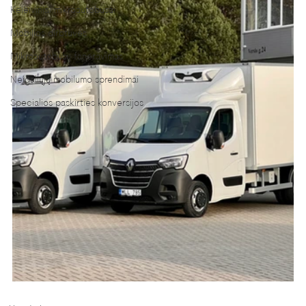
Keleiviniai mikroautobusai
Mobilios dirbtuvės
Mikroautobusų faneravimas
Neįgaliųjų mobilumo sprendimai
Specialios paskirties konversijos