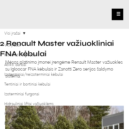
☰
Visi įrašai
2 Renault Master važiuokliniai
Visi įrašai
FNA kėbulai
Hoobrid naujienos
Mėsos platinimo įmonei įrengėme Renault Master važiuokles 
Atlikti darbai
su Igloocar FNA kėbulais ir Zanotti Zero serijos šaldymo 
Izoterminiai/neizoterminiai kėbulai
sistema.
Tentiniai ir bortiniai kėbulai
Izoterminiai furgonai
Hidrauliniai liftai važiuoklėms
Hidrauliniai liftai furgonams
BE-COMBI 3500PLUS sistema