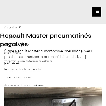
☰
Visi įrašai
Renault Master pneumatinės
Visi įrašai
pagalvės
Hoobrid naujienos
Šiame Renault Master sumontavome pneumatinę MAD 
Atlikti darbai
pakabą, kad transporto priemonė būtų stabili, kai ji 
Izoterminiai/neizoterminiai kėbulai
pakrauta.
Tentiniai ir bortiniai kėbulai
Izoterminiai furgonai
Hidrauliniai liftai važiuoklėms
Hidrauliniai liftai furgonams
BE-COMBI 3500PLUS sistema