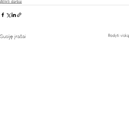
Atlikti darbai
Rodyti viską
Susiję įrašai