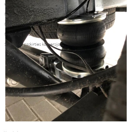
Keleiviniai mikroautobusai
Mobilios dirbtuvės
Mikroautobusų faneravimas
Neįgaliųjų mobilumo sprendimai
Specialios paskirties konversijos