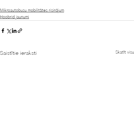
Mikroautobusu mobilitātes risinājum
Hoobrid jaunumi
Skatīt visu
Saistītie ieraksti