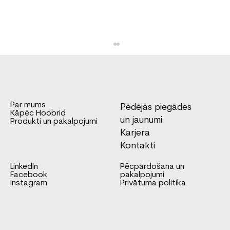
Par mums
Pēdējās piegādes
Kāpēc Hoobrid
un jaunumi
Produkti un pakalpojumi
Karjera
Kontakti
Pirmā BE-Combi 3500PLUS sistēma
LinkedIn
Pēcpārdošana un
Baltijā
Facebook
pakalpojumi
Instagram
Privātuma politika