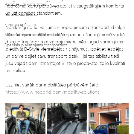
Pasažieru mikroautobusi
nodrošina, ka to pārbūves atbilst visaugstākajiem komforta 
un uzticamības standartiem.
Mobilās darbnīcas
Furgonu apšuvumi
Neatkarīgi no tā, vai jums ir nepieciešama transportlīdzekļa 
pārbūve personīgai mobilitātei, izmantošanai ģimenē vai kā 
Mikroautobusu mobilitātes risinājum
daļa no transporta pakalpojumiem, mēs tagad varam jums 
Speciāla pielietojuma transportlīdz
piedāvāt B-Style vienreizējos risinājumus. Izpētiet iespējas 
un pārveidojiet savu transportlīdzekli, lai tas atbilstu tieši 
jūsu vajadzībām, izmantojot B-style piedāvāto izcilo kvalitāti 
un izcilību.
Uzziniet vairāk par mobilitātes pārbūvēm šeit: 
https://www.hoobrid.com/mobility-solutions