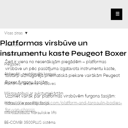
☰
Visas ziņas
Platformas virsbūve un
Visas ziņas
instrumentu kaste Peugeot Boxer
Hoobrid jaunumi
Šeit ir viena no nesenākajām piegādēm – platformas 
Piegādes
virsbūve un pēc pasūtījuma izgatavota instrumentu kaste, 
Atdzesēti, neatdzesēti korpusi
tostarp aizmugurējā pneimatiskā piekare vairākām Peugeot 
Boxer furgonu šasijām.
Platforma, brezenta virsbūves
Mikroautobusi ar aukstumiekārtām
Uzziniet vairāk par platformas virsbūvēm furgona šasijām: 
https://www.hoobrid.com/platform-and-tarpaulin-bodies-
Hidrauliskie pacēlāji šasijai
for-van-chassis
Mikroautobusu hidrauliskie lifti
BE-COMBI 3500PLUS sistēma