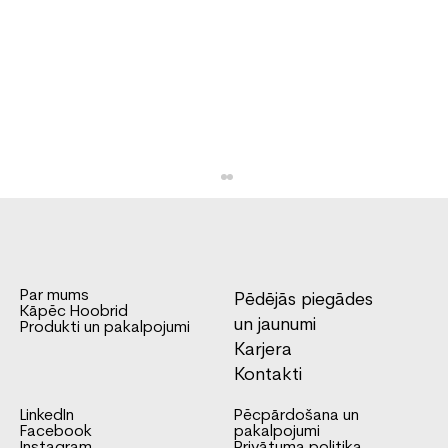
Par mums
Pēdējās piegādes
Kāpēc Hoobrid
un jaunumi
Produkti un pakalpojumi
Karjera
Kontakti
Ford Ranger suņu transportēšanas
LinkedIn
Pēcpārdošana un
automašīna
Facebook
pakalpojumi