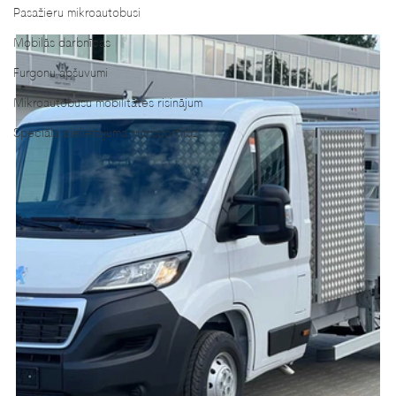
Pasažieru mikroautobusi
Mobilās darbnīcas
Furgonu apšuvumi
Mikroautobusu mobilitātes risinājum
Speciāla pielietojuma transportlīdz