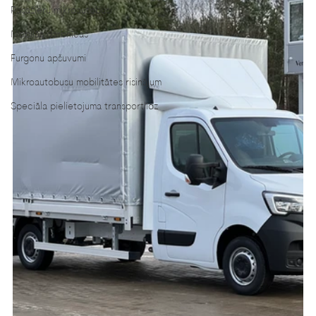
Pasažieru mikroautobusi
Mobilās darbnīcas
Furgonu apšuvumi
Mikroautobusu mobilitātes risinājum
Speciāla pielietojuma transportlīdz