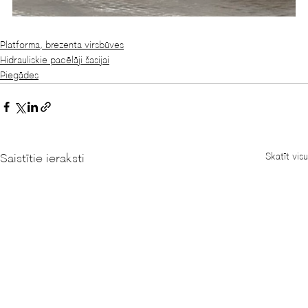
Platforma, brezenta virsbūves
Hidrauliskie pacēlāji šasijai
Piegādes
Skatīt visu
Saistītie ieraksti