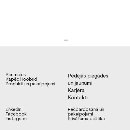
Par mums
Pēdējās piegādes
Kāpēc Hoobrid
un jaunumi
Produkti un pakalpojumi
Karjera
Kontakti
Ford Ranger suņu transportēšanas
LinkedIn
Pēcpārdošana un
automašīna
Facebook
pakalpojumi
Instagram
Privātuma politika