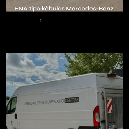
FNA tipo kėbulas Mercedes-Benz
Sprinter važiuoklei
1
2
3
4
5
Furgonams