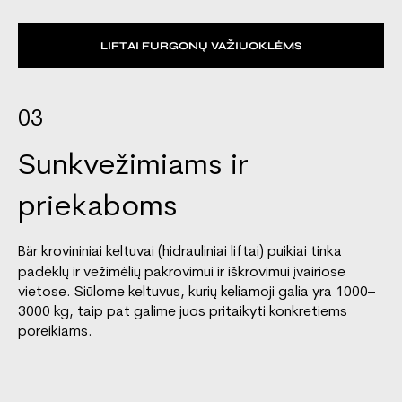
LIFTAI FURGONŲ VAŽIUOKLĖMS
03
Sunkvežimiams ir
priekaboms
krovininiai keltuvai (hidrauliniai liftai) puikiai tinka
Bär
padėklų ir vežimėlių pakrovimui ir iškrovimui įvairiose
vietose. Siūlome keltuvus, kurių keliamoji galia yra 1000–
3000 kg, taip pat galime juos pritaikyti konkretiems
poreikiams.