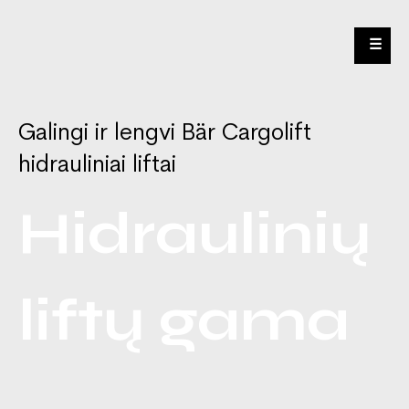
☰
Galingi ir lengvi Bär Cargolift
hidrauliniai liftai
Hidraulinių
liftų gama