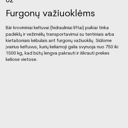
02
Furgonų važiuoklėms
krovininiai keltuvai (hidrauliniai liftai) puikiai tinka
Bär
padėklų ir vežimėlių transportavimui su tentiniais arba
kietašoniais kėbulais ant furgonų važiuoklių. Siūlome
įvairius keltuvus, kurių keliamoji galia svyruoja nuo 750 iki
1500 kg, kad būtų lengva pakrauti ir iškrauti prekes
keliose vietose.