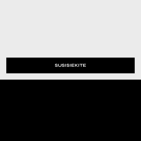
SUSISIEKITE
Išskirtiniai
pristatymai