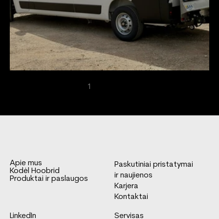
Toyota Proace Max furgono keltuvas
1
2
3
Apie mus
Paskutiniai pristatymai
Kodėl Hoobrid
ir naujienos
Produktai ir paslaugos
Karjera
Kontaktai
LinkedIn
Servisas