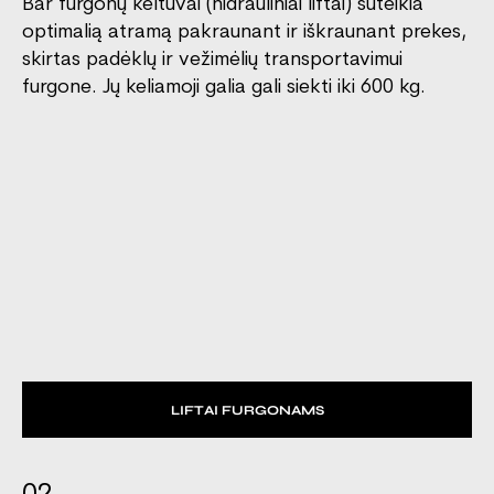
Bär furgonų keltuvai (hidrauliniai liftai) suteikia
optimalią atramą pakraunant ir iškraunant prekes,
skirtas padėklų ir vežimėlių transportavimui
furgone. Jų keliamoji galia gali siekti iki 600 kg.
LIFTAI FURGONAMS