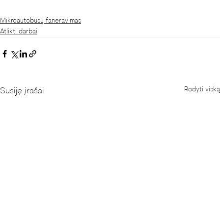
Mikroautobusų faneravimas
Atlikti darbai
Rodyti viską
Susiję įrašai