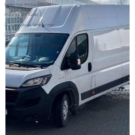
Keleiviniai mikroautobusai
Mobilios dirbtuvės
Mikroautobusų faneravimas
Neįgaliųjų mobilumo sprendimai
Specialios paskirties konversijos