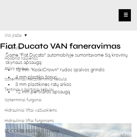
☰
Visi įrašai
Fiat Ducato VAN faneravimas
Visi įrašai
Šiame "Fiat Ducato" automobilyje sumontavome šią krovinių 
Hoobrid naujienos
skyriaus apsaugą:
Atlikti darbai
12 mm "KoskiCrown" rudos spalvos grindis
4 mm plastiko šonus
Izoterminiai/neizoterminiai kėbulai
3 mm plastikinės ratų arkos
Tentiniai ir bortiniai kėbulai
12 mm pertvaros apsaugą
Izoterminiai furgonai
Hidrauliniai liftai važiuoklėms
Hidrauliniai liftai furgonams
BE-COMBI 3500PLUS sistema