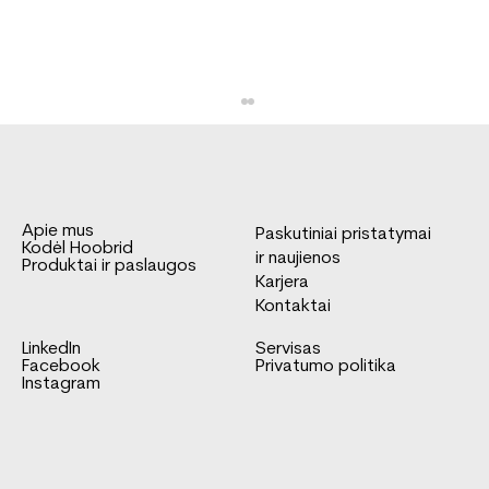
Apie mus
Paskutiniai pristatymai
Kodėl Hoobrid
ir naujienos
Produktai ir paslaugos
Karjera
Kontaktai
LinkedIn
Servisas
FNA tipo kėbulas Mercedes-Benz
Facebook
Privatumo politika
Sprinter važiuoklei
Instagram