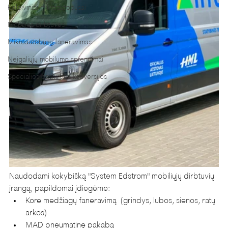
Keleiviniai mikroautobusai
Mobilios dirbtuvės
Mikroautobusų faneravimas
Neįgaliųjų mobilumo sprendimai
Specialios paskirties konversijos
Naudodami kokybišką "System Edstrom" mobiliųjų dirbtuvių 
įrangą, papildomai įdiegėme:
Kore medžiagų faneravimą  (grindys, lubos, sienos, ratų 
arkos)
MAD pneumatinę pakabą