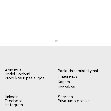
Apie mus
Paskutiniai pristatymai
Kodėl Hoobrid
ir naujienos
Produktai ir paslaugos
Karjera
Kontaktai
LinkedIn
Servisas
FNA tipo kėbulas Mercedes-Benz
Facebook
Privatumo politika
Sprinter važiuoklei
Instagram