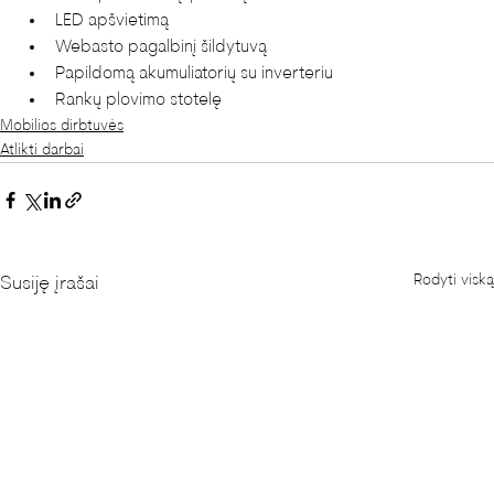
LED apšvietimą
Webasto pagalbinį šildytuvą
Papildomą akumuliatorių su inverteriu
Rankų plovimo stotelę
Mobilios dirbtuvės
Atlikti darbai
Rodyti viską
Susiję įrašai