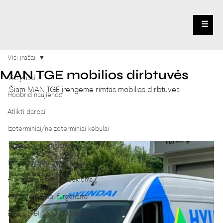
☰
Visi įrašai
MAN TGE mobilios dirbtuvės
Visi įrašai
Šiam MAN TGE įrengėme rimtas mobilias dirbtuves.
Hoobrid naujienos
Atlikti darbai
Izoterminiai/neizoterminiai kėbulai
Tentiniai ir bortiniai kėbulai
Izoterminiai furgonai
Hidrauliniai liftai važiuoklėms
Hidrauliniai liftai furgonams
BE-COMBI 3500PLUS sistema