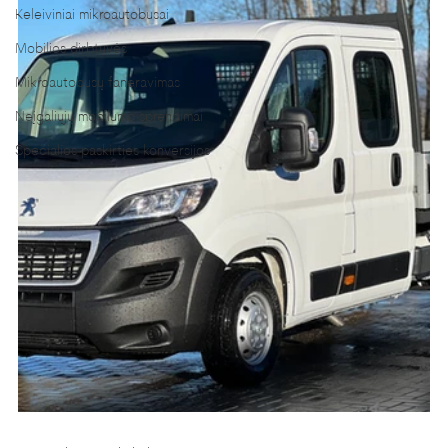
Keleiviniai mikroautobusai
Mobilios dirbtuvės
Mikroautobusų faneravimas
Neįgaliųjų mobilumo sprendimai
Specialios paskirties konversijos