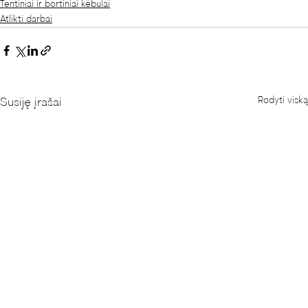
Tentiniai ir bortiniai kėbulai
Atlikti darbai
Rodyti viską
Susiję įrašai