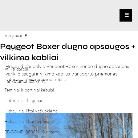
☰
Visi įrašai
Peugeot Boxer dugno apsaugos +
Visi įrašai
vilkimo kabliai
Hoobrid naujienos
Hoobrid daugelyje Peugeot Boxer įrengė dugno apsaugas 
Atlikti darbai
variklio saugai ir vilkimo kablius transporto priemonės 
Izoterminiai/neizoterminiai kėbulai
lankstumui užtikrinti.
Tentiniai ir bortiniai kėbulai
Izoterminiai furgonai
Hidrauliniai liftai važiuoklėms
Hidrauliniai liftai furgonams
BE-COMBI 3500PLUS sistema