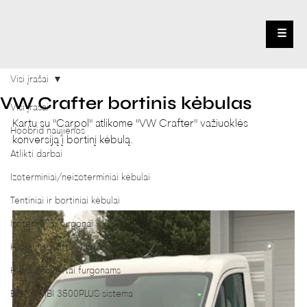
☰
Visi įrašai
VW Crafter bortinis kėbulas
Visi įrašai
Kartu su "Carpol" atlikome "VW Crafter" važiuoklės 
Hoobrid naujienos
konversiją į bortinį kėbulą.
Atlikti darbai
Izoterminiai/neizoterminiai kėbulai
Tentiniai ir bortiniai kėbulai
Izoterminiai furgonai
Hidrauliniai liftai važiuoklėms
Hidrauliniai liftai furgonams
BE-COMBI 3500PLUS sistema