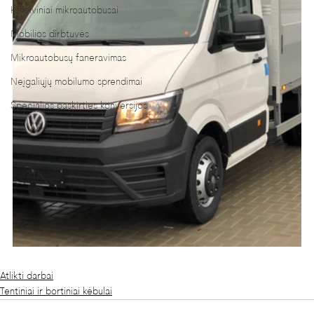
Keleiviniai mikroautobusai
Mobilios dirbtuvės
Mikroautobusų faneravimas
Neįgaliųjų mobilumo sprendimai
Specialios paskirties konversijos
Atlikti darbai
Tentiniai ir bortiniai kėbulai