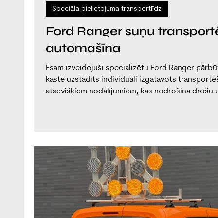
Speciāla pielietojuma transportlīdz
Ford Ranger suņu transpor
automašīna
Esam izveidojuši specializētu Ford Ranger pārbū
kastē uzstādīts individuāli izgatavots transport
atsevišķiem nodalījumiem, kas nodrošina drošu 
Modulis aprīkots ar ventilācijas atverēm, auton
sistēmu, nodrošinot komfortablu temperatūru un 
laikapstākļos. Praktisks un uzticams risinājums p
transportēšanai. Uzzināt vairāk par s