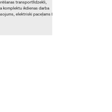
rēšanas transportlīdzekli,
ma komplektu ikdienas darba
rāsojums, elektriski paceļams LED
kas uzlabo redzamību,
t vairāk par specializētām
deliveries-and-