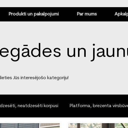
Produkti un pakalpojumi
Par mums
Apkal
egādes un jaun
eties Jūs interesējošo kategoriju!
dzesēti, neatdzesēti korpusi
Platforma, brezenta virsbūv