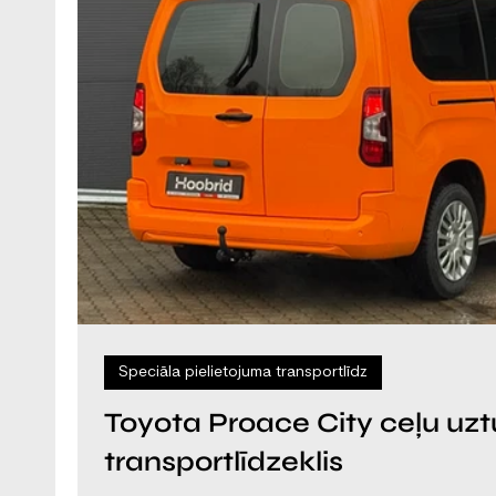
Speciāla pielietojuma transportlīdz
Toyota Proace City ceļu uz
transportlīdzeklis