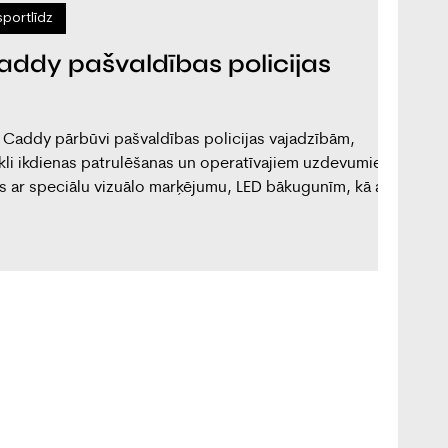
sportlīdz
ddy pašvaldības policijas
Caddy pārbūvi pašvaldības policijas vajadzībām,
ekli ikdienas patrulēšanas un operatīvajiem uzdevumiem.
ts ar speciālu vizuālo marķējumu, LED bākugunīm, kā arī
vas nodalījumu ar drošības nodalījumu, aprīkojuma
 aizsargrežģi, nodrošinot ērtu un drošu aprīkojuma
rādāta atbilstoši klienta specifiskajām vajadzībām,