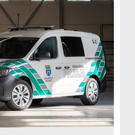
 mikroautobusi
Mobilās darbnīcas