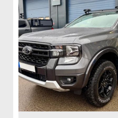
Hidrauliskie pacēlāji šasijai
Mikroautobusu hidra
Furgonu apšuvumi
Mikroautobusu mobilitātes