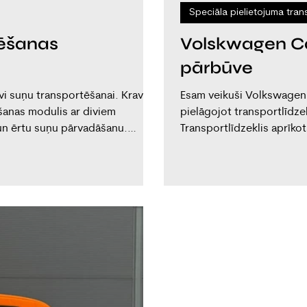
Speciāla pielietojuma tran
tēšanas
Volskwagen Ca
pārbūve
vi suņu transportēšanai. Kravas
Esam veikuši Volkswagen 
ēšanas modulis ar diviem
pielāgojot transportlīdz
un ērtu suņu pārvadāšanu.
Transportlīdzeklis aprīko
omo apsildi un kondicionēšanas
funkcionāli pielāgotu kra
gaisa cirkulāciju jebkuros
uzglabāšanas sistēmām un
rofesionālai suņu
izvietošanu. Pārbūve izst
funkcionalitātes un