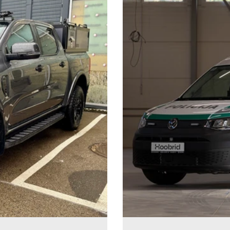
uliskie lifti
BE-COMBI 3500PLUS sistēma
Pasažieru
 risinājum
Speciāla pielietojuma transportlīdz