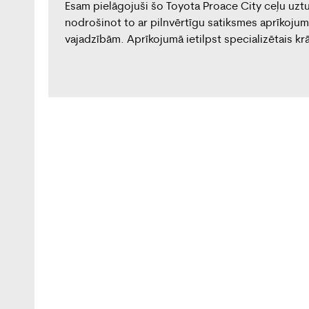
Esam pielāgojuši šo Toyota Proace City ceļu uztu
nodrošinot to ar pilnvērtīgu satiksmes aprīkoju
vajadzībām. Aprīkojumā ietilpst specializētais k
satiksmes regulēšanas panelis un tonēti stikli, 
funkcionalitāti un drošību darba procesā. Uzzinā
piegādēm: https://www.hoobrid.com/lv/latest-
news/categories/special-purpose-conversions