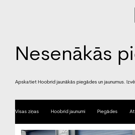
Nesenākās pi
Apskatiet Hoobrid jaunākās piegādes un jaunumus. Izvēli
Visas ziņas
Hoobrid jaunumi
Piegādes
At