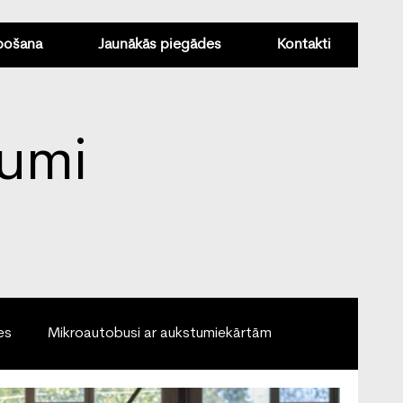
pošana
Jaunākās piegādes
Kontakti
umi
es
Mikroautobusi ar aukstumiekārtām