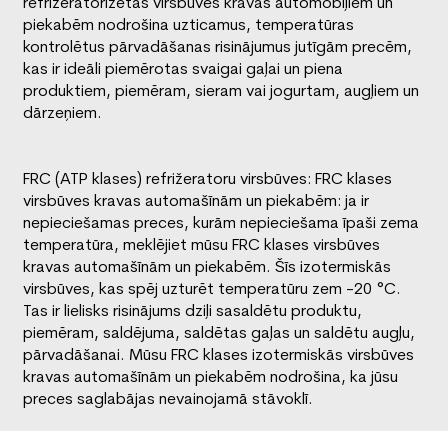
refrižeratorizētās virsbūves kravas automobiļiem un
piekabēm nodrošina uzticamus, temperatūras
kontrolētus pārvadāšanas risinājumus jutīgām precēm,
kas ir ideāli piemērotas svaigai gaļai un piena
produktiem, piemēram, sieram vai jogurtam, augļiem un
dārzeņiem.
FRC (ATP klases) refrižeratoru virsbūves: FRC klases
virsbūves kravas automašīnām un piekabēm: ja ir
nepieciešamas preces, kurām nepieciešama īpaši zema
temperatūra, meklējiet mūsu FRC klases virsbūves
kravas automašīnām un piekabēm. Šīs izotermiskās
virsbūves, kas spēj uzturēt temperatūru zem -20 °C.
Tas ir lielisks risinājums dziļi sasaldētu produktu,
piemēram, saldējuma, saldētas gaļas un saldētu augļu,
pārvadāšanai. Mūsu FRC klases izotermiskās virsbūves
kravas automašīnām un piekabēm nodrošina, ka jūsu
preces saglabājas nevainojamā stāvoklī.