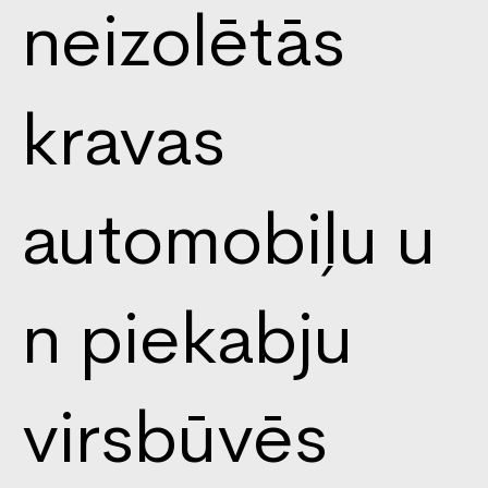
neizolētās
kravas
automobiļu u
n piekabju
virsbūvēs