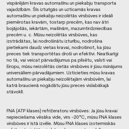
vispārējām kravas automašīnu un piekabju transporta
vajadzībām. Šīs izturīgās un uzticamās kravas
automašīnu un piekabju neizolētās virsbūves ir ideāli
piemērotas kravām, tostarp precēm, kas nav ātri
bojājošās, iekārtām, mašīnām, mazumtirdzniecības
precēm u. c. Mūsu neizolētās virsbūves, kas
izstrādātas, lai nodrošinātu izturību, nodrošina
pietiekami daudz vietas kravai, nodrošinot, ka jūsu
preces tiek transportētas droši un efektīvi. Neatkarīgi
no tā, vai veicat pārvadājumus pa pilsētu, valsti vai
Eiropu, mūsu neizolētās cietās virsbūves ir jūsu risinājums
universāliem pārvadājumiem. Uzticieties mūsu kravas
automašīnu un piekabju neizolētajām virsbūvēm, lai
katrā braucienā nogādātu jūsu preces vislabākajā
stāvoklī.
FNA (ATP klases) refrižeratoru virsbūves: Ja jūsu kravai
nepieciešama vēsāka vide, virs -20°C, mūsu FNA klases
virsbūves ir īstā izvēle. Mūsu FNA klases izotermiskās