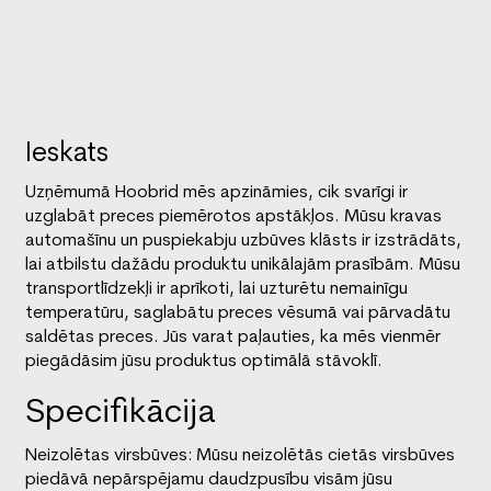
Ieskats
Uzņēmumā Hoobrid mēs apzināmies, cik svarīgi ir
uzglabāt preces piemērotos apstākļos. Mūsu kravas
automašīnu un puspiekabju uzbūves klāsts ir izstrādāts,
lai atbilstu dažādu produktu unikālajām prasībām. Mūsu
transportlīdzekļi ir aprīkoti, lai uzturētu nemainīgu
temperatūru, saglabātu preces vēsumā vai pārvadātu
saldētas preces. Jūs varat paļauties, ka mēs vienmēr
piegādāsim jūsu produktus optimālā stāvoklī.
Specifikācija
Neizolētas virsbūves: Mūsu neizolētās cietās virsbūves
piedāvā nepārspējamu daudzpusību visām jūsu