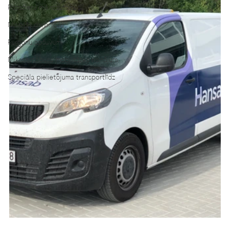
Pasažieru mikroautobusi
Mobilās darbnīcas
Furgonu apšuvumi
Mikroautobusu mobilitātes risinājum
Speciāla pielietojuma transportlīdz