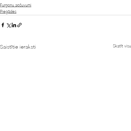
Furgonu apšuvumi
Piegādes
Skatīt visu
Saistītie ieraksti